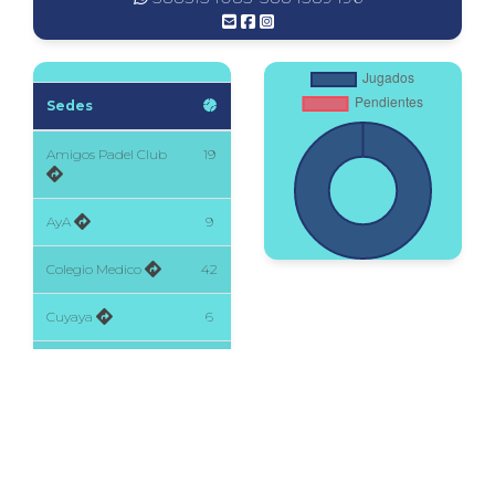
Sedes
Amigos Padel Club
19
AyA
9
Colegio Medico
42
Cuyaya
6
SolTa
14
Unju
1
Para ver Términos y Condiciones, clic
Aquí