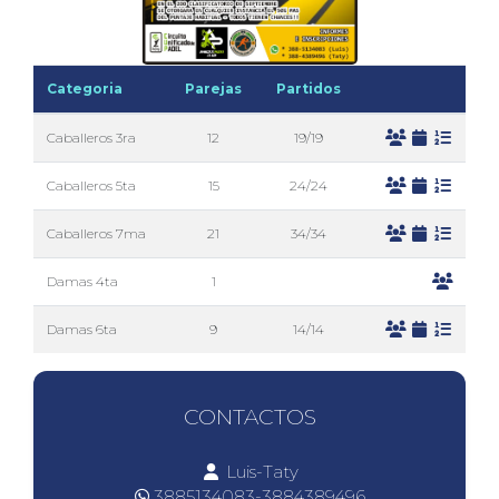
Categoria
Parejas
Partidos
Caballeros 3ra
12
19/19
Caballeros 5ta
15
24/24
Caballeros 7ma
21
34/34
Damas 4ta
1
Damas 6ta
9
14/14
CONTACTOS
Luis-Taty
3885134083-3884389496