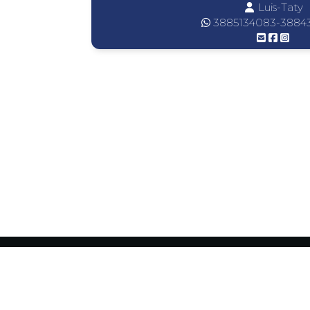
Luis-Taty
3885134083-3884