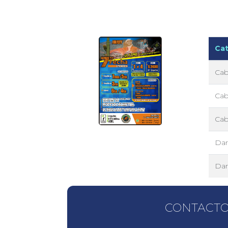
Cat
Caba
Caba
Cab
Dam
Dam
CONTACT