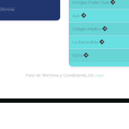
Amigos Padel Club
389496
AyA
Colegio Medico
La Escondida
SolTa
Para ver Términos y Condiciones, clic
Aquí
Patrocinios