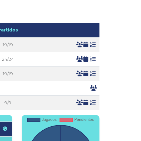
Partidos
19/19
24/24
19/19
9/9