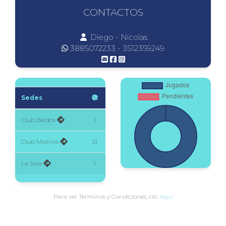
CONTACTOS
Diego - Nicolas
3885072233 - 3512359249
Sedes
Club Baldos
1
Club Molinos
51
La Sala
1
Para ver Términos y Condiciones, clic
Aquí