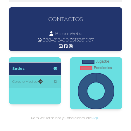
CONTACTOS
Belen-Weba
3884212490,3513261987
Sedes
Colegio Medico
12
Para ver Términos y Condiciones, clic
Aquí