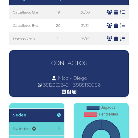
Caballeros 6ta
19
30/30
Caballeros 8va
20
31/31
Damas 7ma
11
16/16
CONTACTOS
Nico - Diego
3512359249 - 3885139986
Sedes
5M Indoor
2