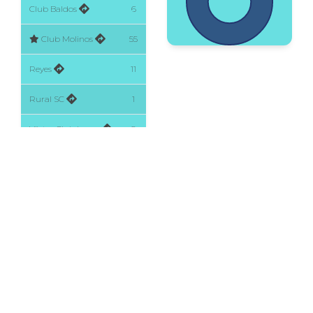
Club Baldos
6
Club Molinos
55
Reyes
11
Rural SC
1
Väster Club Lospe
2
Para ver Términos y Condiciones, clic
Aquí
Patrocinios