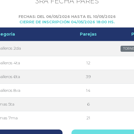
3RA FECHA PARES
FECHAS: DEL 06/05/2026 HASTA EL 10/05/2026
CIERRE DE INSCRIPCIÓN 04/05/2026 18:00 HS.
egoria
Parejas
P
alleros 2da
TORNE
alleros 4ta
12
alleros 6ta
39
alleros 8va
14
as 5ta
6
mas 7ma
21