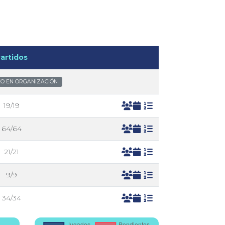
artidos
O EN ORGANIZACIÓN
19/19
64/64
21/21
9/9
34/34