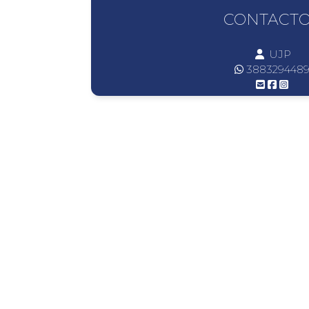
CONTACT
UJP
388329448