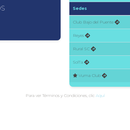
OS
Sedes
Club Bajo del Puente
9
Reyes
Rural SC
SolTa
Vuma Club
Para ver Términos y Condiciones, clic
Aquí