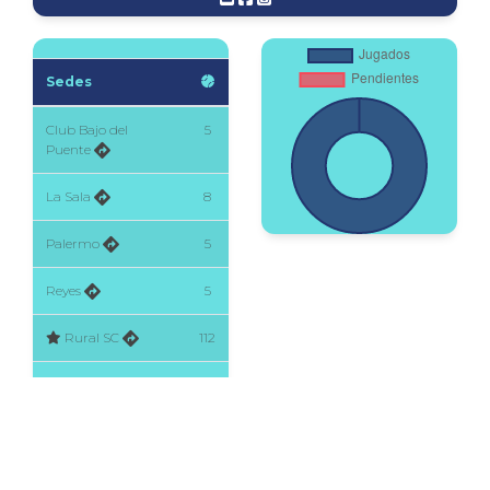
Sedes
Club Bajo del
5
Puente
La Sala
8
Palermo
5
Reyes
5
Rural SC
112
Santo Domingo
30
Indoor
SolTa
2