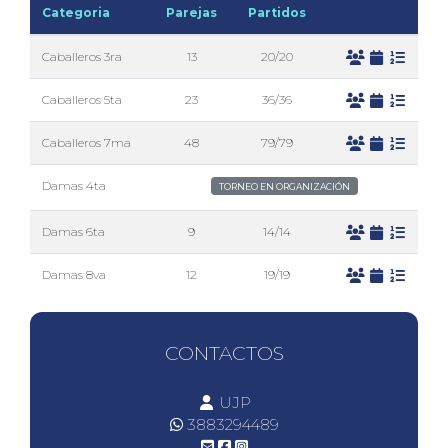
Categoria
Parejas
Partidos
Caballeros 3ra
13
20/20
Caballeros 5ta
23
36/36
Caballeros 7ma
48
79/79
Damas 4ta
TORNEO EN ORGANIZACIÓN
Damas 6ta
9
14/14
Damas 8va
12
19/19
CONTACTOS
UJP
3883294489