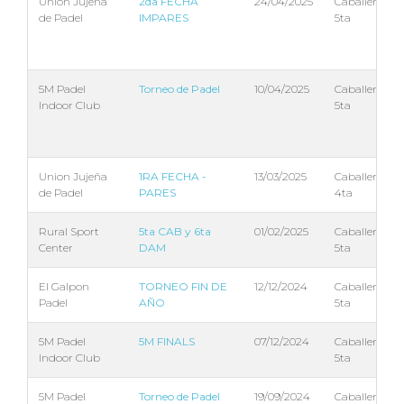
Union Jujeña
2da FECHA
24/04/2025
Caballeros
de Padel
IMPARES
5ta
5M Padel
Torneo de Padel
10/04/2025
Caballeros
Indoor Club
5ta
Union Jujeña
1RA FECHA -
13/03/2025
Caballeros
de Padel
PARES
4ta
Rural Sport
5ta CAB y 6ta
01/02/2025
Caballeros
Center
DAM
5ta
El Galpon
TORNEO FIN DE
12/12/2024
Caballeros
Padel
AÑO
5ta
5M Padel
5M FINALS
07/12/2024
Caballeros
Indoor Club
5ta
5M Padel
Torneo de Padel
19/09/2024
Caballeros