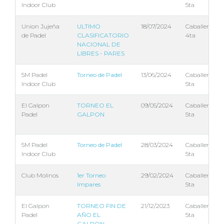
Indoor Club
5ta
Union Jujeña
ULTIMO
18/07/2024
Caballeros
de Padel
CLASIFICATORIO
4ta
NACIONAL DE
LIBRES - PARES
5M Padel
Torneo de Padel
13/06/2024
Caballeros
Indoor Club
5ta
El Galpon
TORNEO EL
09/05/2024
Caballeros
Padel
GALPON
5ta
5M Padel
Torneo de Padel
28/03/2024
Caballeros
Indoor Club
5ta
Club Molinos
1er Torneo
29/02/2024
Caballeros
Impares
5ta
El Galpon
TORNEO FIN DE
21/12/2023
Caballeros
Padel
AÑO EL
5ta
GALPON