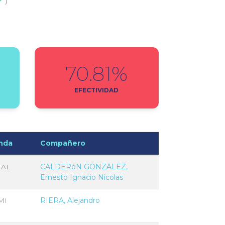
70.81%
EFECTIVIDAD
nda
Compañero
NAL
CALDERóN GONZALEZ,
Ernesto Ignacio Nicolas
MI
RIERA, Alejandro